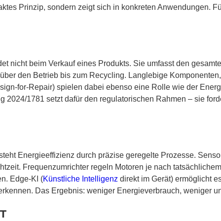
traktes Prinzip, sondern zeigt sich in konkreten Anwendungen. F
det nicht beim Verkauf eines Produkts. Sie umfasst den gesamt
n über den Betrieb bis zum Recycling. Langlebige Komponente
sign-for-Repair) spielen dabei ebenso eine Rolle wie der Energi
2024/1781 setzt dafür den regulatorischen Rahmen – sie forde
tsteht Energieeffizienz durch präzise geregelte Prozesse. Sens
zeit. Frequenzumrichter regeln Motoren je nach tatsächlichem B
en. Edge-KI (
Künstliche Intelligenz
direkt im Gerät) ermöglicht e
erkennen. Das Ergebnis: weniger Energieverbrauch, weniger un
oT