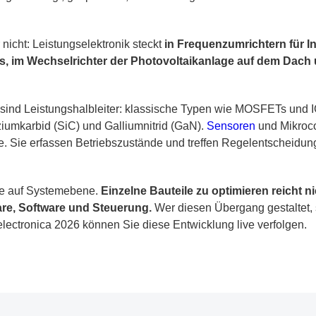
r nicht: Leistungselektronik steckt
in Frequenzumrichtern für I
s, im Wechselrichter der Photovoltaikanlage auf dem Dach u
 sind Leistungshalbleiter: klassische Typen wie MOSFETs und 
iziumkarbid (SiC) und Galliumnitrid (GaN).
Sensoren
und Mikrocon
. Sie erfassen Betriebszustände und treffen Regelentscheidunge
ute auf Systemebene.
Einzelne Bauteile zu optimieren reicht ni
e, Software und Steuerung.
Wer diesen Übergang gestaltet, si
electronica 2026 können Sie diese Entwicklung live verfolgen.