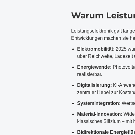
Warum Leistung
Leistungselektronik galt lang
Entwicklungen machen sie heu
Elektromobilität:
2025 wur
über Reichweite, Ladezeit 
Energiewende:
Photovolta
realisierbar.
Digitalisierung:
KI-Anwendu
zentraler Hebel zur Koste
Systemintegration:
Wertsc
Material-Innovation:
Wide-
klassisches Silizium – mit
Bidirektionale Energieflü