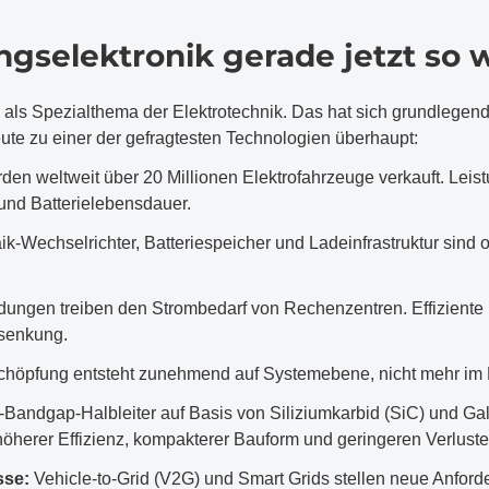
selektronik gerade jetzt so wi
e als Spezialthema der Elektrotechnik. Das hat sich grundlegen
te zu einer der gefragtesten Technologien überhaupt:
den weltweit über 20 Millionen Elektrofahrzeuge verkauft. Leist
und Batterielebensdauer.
ik-Wechselrichter, Batteriespeicher und Ladeinfrastruktur sind 
ngen treiben den Strombedarf von Rechenzentren. Effiziente Le
nsenkung.
höpfung entsteht zunehmend auf Systemebene, nicht mehr im E
Bandgap-Halbleiter auf Basis von Siliziumkarbid (SiC) und Gal
 höherer Effizienz, kompakterer Bauform und geringeren Verluste
sse:
Vehicle-to-Grid (V2G) und Smart Grids stellen neue Anfor