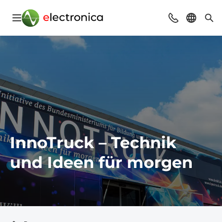
Navigation öffnen
Beratung & Ko
Sprache 
Suc
InnoTruck – Technik
und Ideen für morgen