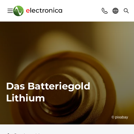
Navigation öffnen
Beratung & Ko
Sprache 
Suc
Das Batteriegold
Lithium
© pixabay